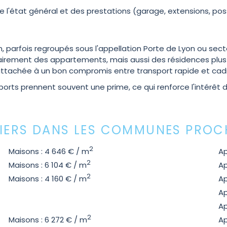
e l'état général et des prestations (garage, extensions, pos
, parfois regroupés sous l'appellation Porte de Lyon ou secte
itairement des appartements, mais aussi des résidences plus
, attachée à un bon compromis entre transport rapide et cadr
orts prennent souvent une prime, ce qui renforce l'intérêt d
LIERS DANS LES COMMUNES PROC
2
Maisons : 4 646 € / m
Ap
2
Maisons : 6 104 € / m
Ap
2
Maisons : 4 160 € / m
Ap
Ap
Ap
2
Maisons : 6 272 € / m
Ap