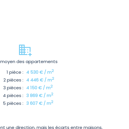
x moyen des appartements
2
1 pièce :
4 530 € / m
2
2 pièces :
4 446 € / m
2
3 pièces :
4 150 € / m
2
4 pièces :
3 869 € / m
2
5 pièces :
3 607 € / m
nt une direction, mais les écarts entre maisons,