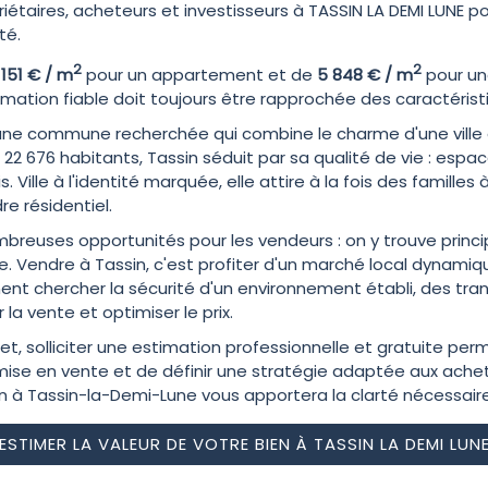
ires, acheteurs et investisseurs à TASSIN LA DEMI LUNE pour
té.
2
2
 151 € / m
pour un appartement et de
5 848 € / m
pour un
ation fiable doit toujours être rapprochée des caractérist
une commune recherchée qui combine le charme d'une ville à
 22 676 habitants, Tassin séduit par sa qualité de vie : es
 Ville à l'identité marquée, elle attire à la fois des familles
e résidentiel.
nombreuses opportunités pour les vendeurs : on y trouve pri
Vendre à Tassin, c'est profiter d'un marché local dynamique
nt chercher la sécurité d'un environnement établi, des tra
a vente et optimiser le prix.
ojet, solliciter une estimation professionnelle et gratuite p
ne mise en vente et de définir une stratégie adaptée aux ache
 à Tassin-la-Demi-Lune vous apportera la clarté nécessaire
ESTIMER LA VALEUR DE VOTRE BIEN À TASSIN LA DEMI LUN