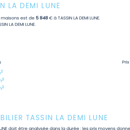
IN LA DEMI LUNE
 maisons est de
5 848
€ à TASSIN LA DEMI LUNE.
SIN LA DEMI LUNE.
s
Pri
2
m
2
m
2
m
LIER TASSIN LA DEMI LUNE
NE doit être analysée dans la durée : les prix moyens donne