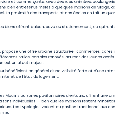
viale et commerçante, avec des rues animées, boulangeries
s bien entretenus mêlés à quelques maisons de village, ap
al. La proximité des transports et des écoles en fait un qua
biens offrant balcon, cave ou stationnement, ce qui renforc
propose une offre urbaine structurée : commerces, cafés, ma
rentes tailles, certains rénovés, attirant des jeunes actifs
n est un atout majeur.
ur bénéficient en général d'une visibilité forte et d'une rot
mité et de l'état du logement.
Les Moulins ou zones pavillonnaires alentours, offrent une a
ons individuelles — bien que les maisons restent minoritai
eurs. Les typologies varient du pavillon traditionnel aux con
erme.