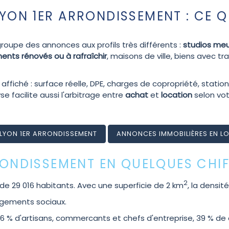
YON 1ER ARRONDISSEMENT : CE QU
roupe des annonces aux profils très différents :
studios me
nts rénovés ou à rafraîchir
, maisons de ville, biens avec 
ffiché : surface réelle, DPE, charges de copropriété, statio
se facilite aussi l'arbitrage entre
achat
et
location
selon vot
 LYON 1ER ARRONDISSEMENT
ANNONCES IMMOBILIÈRES EN L
RRONDISSEMENT EN QUELQUES CHI
2
de 29 016 habitants. Avec une superficie de 2 km
, la densi
logements sociaux.
 % d'artisans, commercants et chefs d'entreprise, 39 % de c