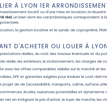
IER À LYON 1ER ARRONDISSEMENT 
n investissement locatif ou d'une mise en location, la réussi
hé réel
, un bien dont les caractéristiques correspondent à 
potentiels.
 location, la gestion locative et le syndic de copropriété, F
ANT D'ACHETER OU LOUER À LYO
prestations réelles, du coût des travaux éventuels et du po
ble réelle, les extérieurs, le stationnement, les charges de 
nte avec les offres comparables visibles sur le marché et le
rables, DPE et garanties exigées pour évaluer le coût réel 
 le projet de vie (accessibilité, transports, calme, surface util
s, commerces, écoles, nuisances potentielles et dynamisme d
et net en intégrant le prix d'achat, le loyer de marché, les ch