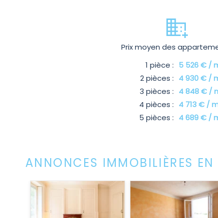
Prix moyen des appartem
1 pièce :
5 526 € / 
2 pièces :
4 930 € / 
3 pièces :
4 848 € / 
4 pièces :
4 713 € / 
5 pièces :
4 689 € / 
ANNONCES IMMOBILIÈRES EN 
 T3
N