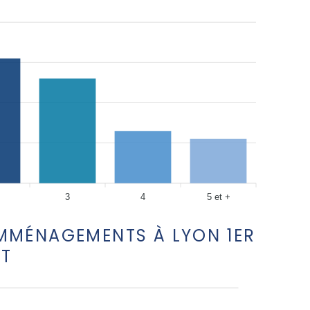
3
4
5 et +
EMMÉNAGEMENTS À LYON 1ER
NT