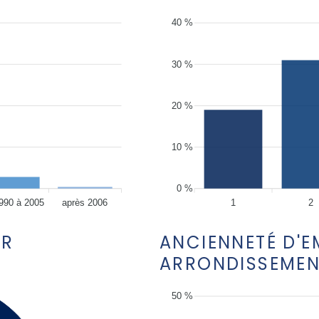
40 %
30 %
20 %
10 %
0 %
990 à 2005
après 2006
1
2
ER
ANCIENNETÉ D'
ARRONDISSEME
50 %