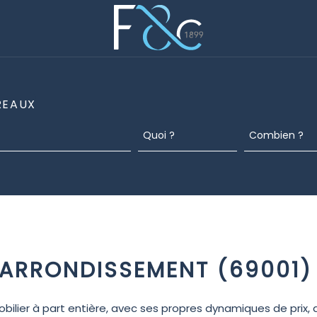
REAUX
R ARRONDISSEMENT (69001)
lier à part entière, avec ses propres dynamiques de prix, 