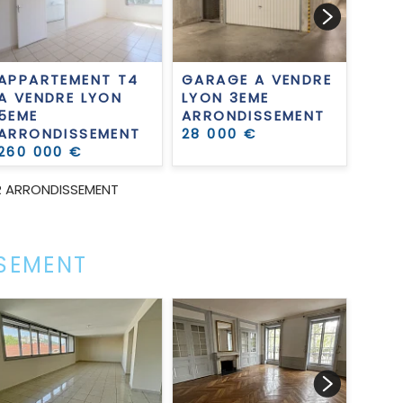
APPARTEMENT T4
GARAGE A VENDRE
APP
A VENDRE
LYON
LYON 3EME
VEN
5EME
ARRONDISSEMENT
ARR
ARRONDISSEMENT
28 000 €
169 
260 000 €
R ARRONDISSEMENT
SSEMENT
APP
A L
3EM
ARR
1 0