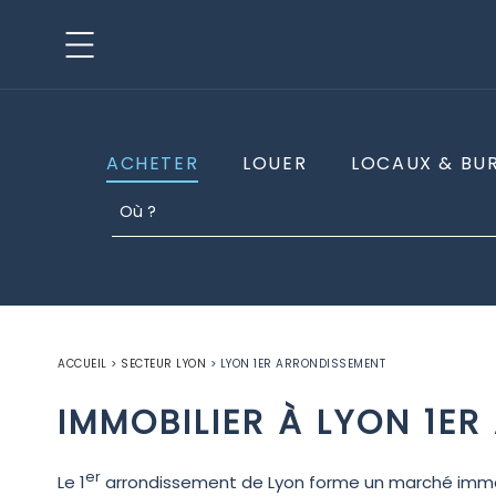
ACHETER
LOUER
LOCAUX & BU
ACCUEIL
>
SECTEUR LYON
>
LYON 1ER ARRONDISSEMENT
IMMOBILIER À LYON 1E
er
Le 1
arrondissement de Lyon forme un marché immobi