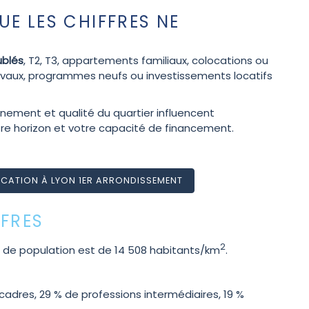
E LES CHIFFRES NE
ublés
, T2, T3, appartements familiaux, colocations ou
travaux, programmes neufs ou investissements locatifs
nnement et qualité du quartier influencent
re horizon et votre capacité de financement.
OCATION À LYON 1ER ARRONDISSEMENT
FFRES
2
té de population est de 14 508 habitants/km
.
adres, 29 % de professions intermédiaires, 19 %