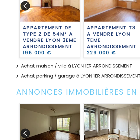
ENT
APPARTEMENT DE
APPARTEMENT T3
TYPE 2 DE 54M² A
A VENDRE
LYON
VENDRE
LYON 3EME
7EME
ARRONDISSEMENT
ARRONDISSEMENT
196 000 €
229 000 €
Achat maison / villa à LYON 1ER ARRONDISSEMENT
Achat parking / garage à LYON 1ER ARRONDISSEMEN
ANNONCES IMMOBILIÈRES EN
 T3
ENT
GES