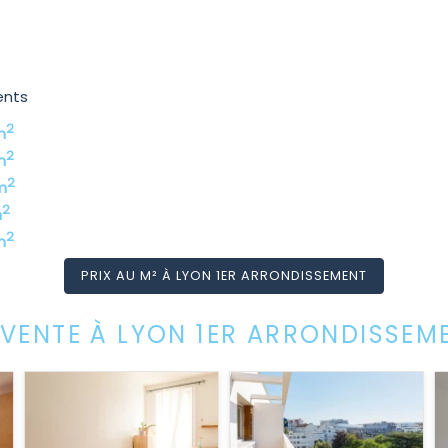
ents
2
m
2
m
2
m
2
m
2
m
PRIX AU M² À LYON 1ER ARRONDISSEMENT
VENTE À LYON 1ER ARRONDISSEM